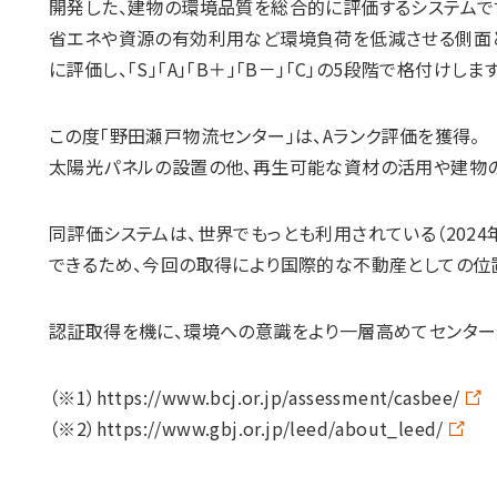
開発した、建物の環境品質を総合的に評価するシステムで
省エネや資源の有効利用など環境負荷を低減させる側面
に評価し、「S」「A」「B＋」「B－」「C」の5段階で格付けします
この度「野田瀬戸物流センター」は、Aランク評価を獲得。
太陽光パネルの設置の他、再生可能な資材の活用や建物
同評価システムは、世界でもっとも利用されている（2024
できるため、今回の取得により国際的な不動産としての位
認証取得を機に、環境への意識をより一層高めてセンター
（※1）
https://www.bcj.or.jp/assessment/casbee/
（※2）
https://www.gbj.or.jp/leed/about_leed/